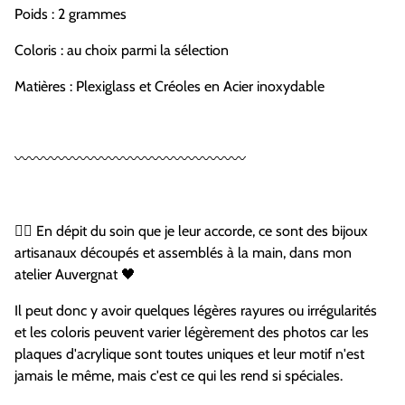
Poids : 2
grammes
Coloris : au choix parmi la sélection
Matières : Plexiglass et Créoles en Acier inoxydable
〰️〰️〰️〰️〰️〰️〰️〰️〰️〰️〰️〰️〰️〰️〰️〰️
🏴‍☠️ En dépit du soin que je leur accorde, ce sont des bijoux
artisanaux découpés et assemblés à la main, dans mon
atelier Auvergnat 🖤
Il peut donc y avoir quelques légères rayures ou irrégularités
et les coloris peuvent varier légèrement des photos car les
plaques d'acrylique sont toutes uniques et leur motif n'est
jamais le même, mais c'est ce qui les rend si spéciales.