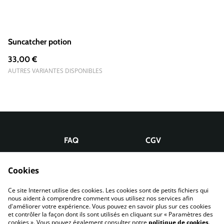
Suncatcher potion
33,00 €
AUTRES VARIANTES DISPONIBLES
FAQ
CGV
L'entretien des bijoux
Politique de confidentialité
Cookies
Livraison
Politique de cookies
Politique de retour
Ce site Internet utilise des cookies. Les cookies sont de petits fichiers qui
Contactez-nous
nous aident à comprendre comment vous utilisez nos services afin
d'améliorer votre expérience. Vous pouvez en savoir plus sur ces cookies
et contrôler la façon dont ils sont utilisés en cliquant sur « Paramètres des
cookies ». Vous pouvez également consulter notre
politique de cookies
.