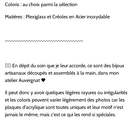
Coloris : au choix parmi la sélection
Matières : Plexiglass et Créoles en Acier inoxydable
〰️〰️〰️〰️〰️〰️〰️〰️〰️〰️〰️〰️〰️〰️〰️〰️
🏴‍☠️ En dépit du soin que je leur accorde, ce sont des bijoux
artisanaux découpés et assemblés à la main, dans mon
atelier Auvergnat 🖤
Il peut donc y avoir quelques légères rayures ou irrégularités
et les coloris peuvent varier légèrement des photos car les
plaques d'acrylique sont toutes uniques et leur motif n'est
jamais le même, mais c'est ce qui les rend si spéciales.