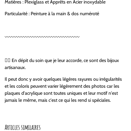
Matières : Plexiglass et Apprêts en Acier inoxydable
Particularité : Peinture à la main & dos numéroté
〰️〰️〰️〰️〰️〰️〰️〰️〰️〰️〰️〰️〰️〰️〰️〰️
🏴‍☠️ En dépit du soin que je leur accorde, ce sont des bijoux
artisanaux.
Il peut donc y avoir quelques légères rayures ou irrégularités
et les coloris peuvent varier légèrement des photos car les
plaques d'acrylique sont toutes uniques et leur motif n'est
jamais le même, mais c'est ce qui les rend si spéciales.
Articles similaires